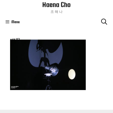
Haena Cho
Skip
To
조 해 나
Content
Menu
add 03