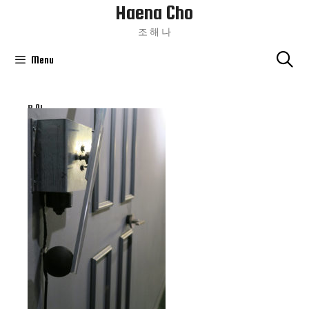
Haena Cho
Skip
To
조 해 나
Content
Menu
B 01