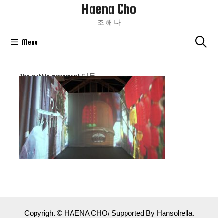
Haena Cho
Skip
To
조 해 나
Content
Menu
The subtle movement 미동
Copyright © HAENA CHO/ Supported By Hansolrella.